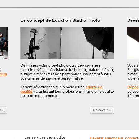
Le concept de Location Studio Photo
Deven
Définissez votre projet photo ou vidéo dans ses
Vous êt
o
moindres détails. Assistance technique, matériel désiré,
Elargis
 d’un
budget à respecter : nos partenaires s’adaptent à tous
platea
vos critères de manière personnalisé.
toute l
Ils sont sélectionnés sur la base d’une
charte de
Dépose
u
qualité
garantissant leur professionnalisme et la qualité
puisse
de leurs équipements.
détermi
Les services des studios
Devenir annonceur, contact