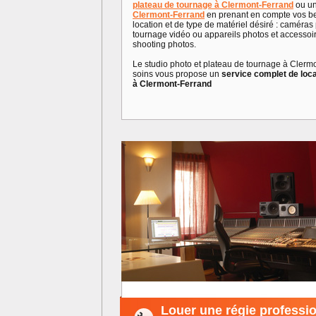
plateau de tournage à Clermont-Ferrand
ou u
Clermont-Ferrand
en prenant en compte vos be
location et de type de matériel désiré : caméras
tournage vidéo ou appareils photos et accessoi
shooting photos.
Le studio photo et plateau de tournage à Clerm
soins vous propose un
service complet de loca
à Clermont-Ferrand
Louer une régie professio