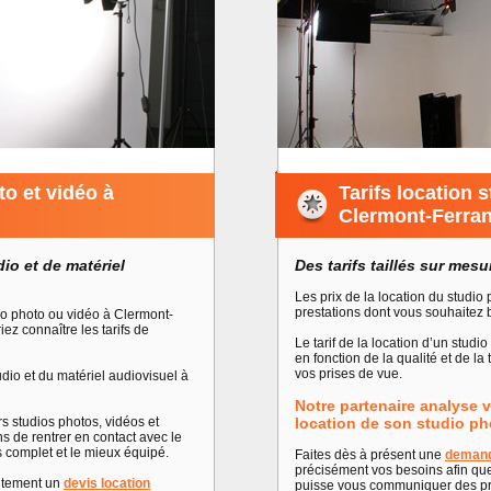
to et vidéo à
Tarifs location 
Clermont-Ferra
dio et de matériel
Des tarifs taillés sur mes
Les prix de la location du studi
prestations dont vous souhaitez b
io photo ou vidéo à Clermont-
ez connaître les tarifs de
Le tarif de la location d’un studi
en fonction de la qualité et de l
vos prises de vue.
udio et du matériel audiovisuel à
Notre partenaire analyse v
rs studios photos, vidéos et
location de son studio ph
s de rentrer en contact avec le
s complet et le mieux équipé.
Faites dès à présent une
demand
précisément vos besoins afin que
uitement un
devis location
puisse vous communiquer des pri