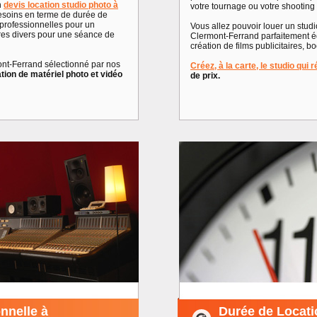
n
devis location studio photo à
votre tournage ou votre shooting
soins en terme de durée de
 professionnelles pour un
Vous allez pouvoir louer un stud
res divers pour une séance de
Clermont-Ferrand parfaitement équ
création de films publicitaires, 
ont-Ferrand sélectionné par nos
Créez, à la carte, le studio qui
tion de matériel photo et vidéo
de prix.
nnelle à
Durée de Locati