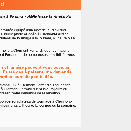
nd
ou à l’heure : définissez la durée de
et vidéo équipé d’un matériel audiovisuel
Le studio photo et vidéo à Clermont-Ferrand
plateau de tournage à la journée, à l’heure ou à
nnelle à Clermont-Ferrand, louer du matériel
mont-Ferrand … de nombreuses possibilités vous
on et lumière peuvent vous assister
s. Faites dès à présent une demande
érifier leurs disponibilités.
 plateau TV à Clermont-Ferrand ou souhaitez
à Clermont-Ferrand sur plusieurs jours ou
 présent votre demande de réservation...
tion de son plateau de tournage à Clermont-
ipements à l’heure, la journée ou la semaine.