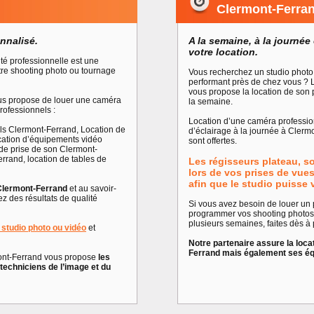
Clermont-Ferra
nnalisé.
A la semaine, à la journée 
votre location.
ité professionnelle est une
tre shooting photo ou tournage
Vous recherchez un studio photo 
performant près de chez vous ? 
vous propose la location de son 
ous propose de louer une caméra
la semaine.
rofessionnels :
Location d’une caméra professio
ls Clermont-Ferrand, Location de
d’éclairage à la journée à Cler
cation d’équipements vidéo
sont offertes.
de prise de son Clermont-
errand, location de tables de
Les régisseurs plateau, s
lors de vos prises de vue
afin que le studio puisse v
 Clermont-Ferrand
et au savoir-
ez des résultats de qualité
Si vous avez besoin de louer un
programmer vos shooting photos 
plusieurs semaines, faites dès à
n studio photo ou vidéo
et
Notre partenaire assure la loca
Ferrand mais également ses équ
mont-Ferrand vous propose
les
techniciens de l’image et du