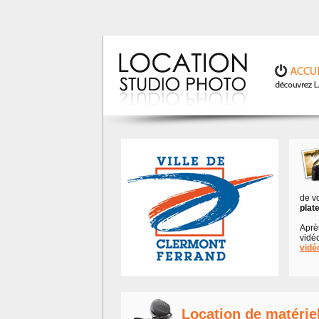
de v
plat
Après
vidé
vidé
Location de matérie