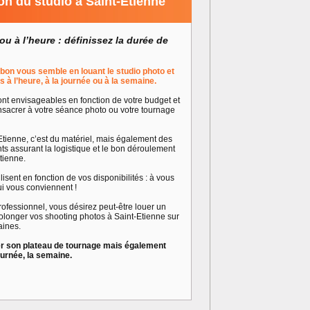
on du studio à Saint-Etienne
ou à l’heure : définissez la durée de
bon vous semble en louant le studio photo et
 à l’heure, à la journée ou à la semaine.
t envisageables en fonction de votre budget et
sacrer à votre séance photo ou votre tournage
Etienne, c’est du matériel, mais également des
ts assurant la logistique et le bon déroulement
tienne.
isent en fonction de vos disponibilités : à vous
ui vous conviennent !
ofessionnel, vous désirez peut-être louer un
olonger vos shooting photos à Saint-Etienne sur
aines.
er son plateau de tournage mais également
ournée, la semaine.