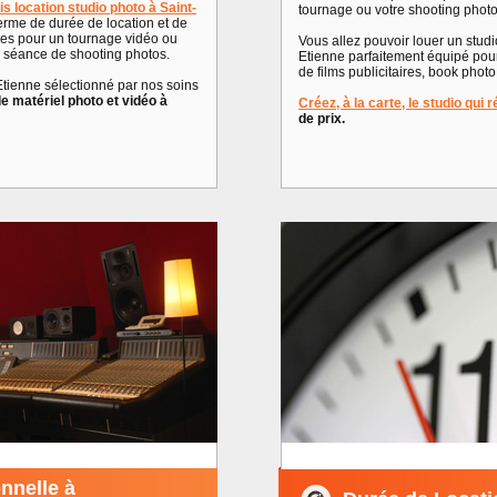
is location studio photo à Saint-
tournage ou votre shooting photo
rme de durée de location et de
les pour un tournage vidéo ou
Vous allez pouvoir louer un stud
e séance de shooting photos.
Etienne parfaitement équipé pour 
de films publicitaires, book pho
Etienne sélectionné par nos soins
e matériel photo et vidéo à
Créez, à la carte, le studio qui
de prix.
nnelle à