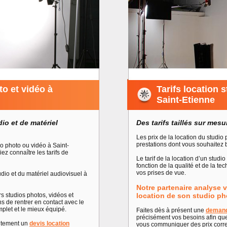
to et vidéo à
Tarifs location 
Saint-Etienne
dio et de matériel
Des tarifs taillés sur mes
Les prix de la location du studi
prestations dont vous souhaitez b
io photo ou vidéo à Saint-
ez connaître les tarifs de
Le tarif de la location d’un studi
fonction de la qualité et de la te
vos prises de vue.
udio et du matériel audiovisuel à
Notre partenaire analyse v
rs studios photos, vidéos et
location de son studio ph
s de rentrer en contact avec le
mplet et le mieux équipé.
Faites dès à présent une
demand
précisément vos besoins afin que
uitement un
devis location
vous communiquer des prix corre