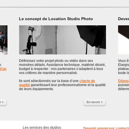
Le concept de Location Studio Photo
Deven
Définissez votre projet photo ou vidéo dans ses
Vous êt
o
moindres détails. Assistance technique, matériel désiré,
Elargis
 d’un
budget à respecter : nos partenaires s’adaptent à tous
platea
vos critères de manière personnalisé.
toute l
Ils sont sélectionnés sur la base d’une
charte de
Dépose
u
qualité
garantissant leur professionnalisme et la qualité
puisse
de leurs équipements.
détermi
Les services des studios
Devenir annonceur, contact