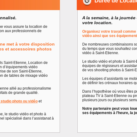
Durée de Locati
nnalisé.
A la semaine, à la journée 
votre location.
ne vous assure la location de
tion aux professionnels de
Organisez votre travail comme 
vidéo ainsi que ses équipements
nne met à votre disposition
De nombreuses combinaisons son
les et accessoires photos
du temps que vous souhaitez con
vidéo à Saint-Etienne.
Le studio vidéo et photo à Saint-
ls Saint-Etienne, Location de
équipes de régisseurs et assistan
on d’équipements vidéo
de vos shooting photos à Saint-E
rise de son Saint-Etienne,
ion de tables de mixage vidéo
Les équipes d’assistants se mobil
de définir les crénaux horaires q
ienne allié au professionalisme
Dans l’hypothèse où vous êtes pr
ltats de grande qualité.
plateau TV à Saint-Etienne ou pr
plusieurs jours ou plusieurs sem
n studio photo ou vidéo
et
Notre partenaire peut vous lou
ses équipements à l’heure, la j
, le studio vidéo et photo à
el spécialisé dans l’assistanat à