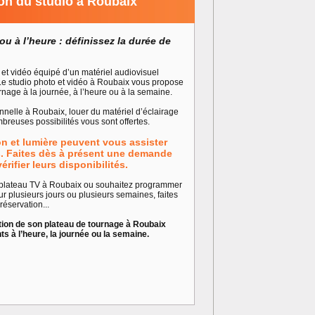
on du studio à Roubaix
ou à l’heure : définissez la durée de
et vidéo équipé d’un matériel audiovisuel
Le studio photo et vidéo à Roubaix vous propose
rnage à la journée, à l’heure ou à la semaine.
nelle à Roubaix, louer du matériel d’éclairage
reuses possibilités vous sont offertes.
on et lumière peuvent vous assister
s. Faites dès à présent une demande
érifier leurs disponibilités.
 plateau TV à Roubaix ou souhaitez programmer
r plusieurs jours ou plusieurs semaines, faites
éservation...
tion de son plateau de tournage à Roubaix
 à l’heure, la journée ou la semaine.