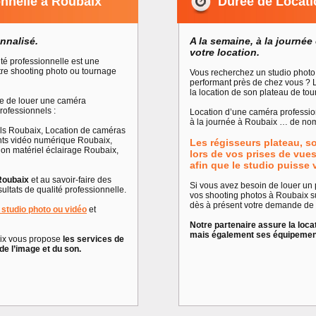
onnelle à Roubaix
Durée de Locati
nnalisé.
A la semaine, à la journée 
votre location.
ité professionnelle est une
tre shooting photo ou tournage
Vous recherchez un studio photo 
performant près de chez vous ? 
la location de son plateau de tou
se de louer une caméra
rofessionnels :
Location d’une caméra profession
à la journée à Roubaix … de nomb
els Roubaix, Location de caméras
nts vidéo numérique Roubaix,
Les régisseurs plateau, s
tion matériel éclairage Roubaix,
lors de vos prises de vue
afin que le studio puisse v
Roubaix
et au savoir-faire des
Si vous avez besoin de louer un
ultats de qualité professionnelle.
vos shooting photos à Roubaix su
dès à présent votre demande de r
n studio photo ou vidéo
et
Notre partenaire assure la loca
mais également ses équipements
aix vous propose
les services de
de l’image et du son.