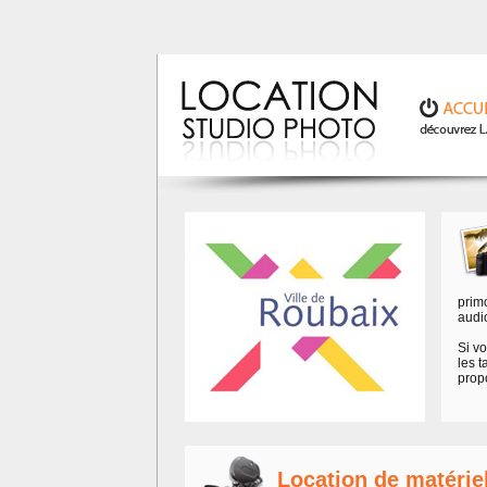
primo
audio
Si vo
les t
prop
Location de matérie