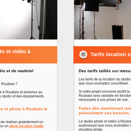
to et vidéo à
Tarifs location 
dio et de matériel
Des tarifs taillés sur mes
Les tarifs de la location du stu
que vous souhaitez concrétiser.
à Roubaix ?
Si votre projet concerne plutôt la 
ge à Roubaix et aimeriez au
Roubaix sera variable en fonction
du studio et des équipements
nécessaire à vos prises de vue.
Faites dès maintenant un
éo et photo à Roubaix le
précisément vos besoins.
Le studio photo et vidéo à Roub
de réaliser gratuitement un
audiovisuel que vous souhaitez m
ou un
devis location studio
shooting photo.