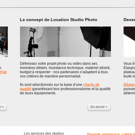
Le concept de Location Studio Photo
Deven
Définissez votre projet photo ou vidéo dans ses
Vous êt
o
moindres détails. Assistance technique, matériel désiré,
Elargis
 d’un
budget à respecter : nos partenaires s’adaptent à tous
platea
vos critères de manière personnalisé.
toute l
Ils sont sélectionnés sur la base d’une
charte de
Dépose
u
qualité
garantissant leur professionnalisme et la qualité
puisse
de leurs équipements.
détermi
Les services des studios
Devenir annonceur, contact